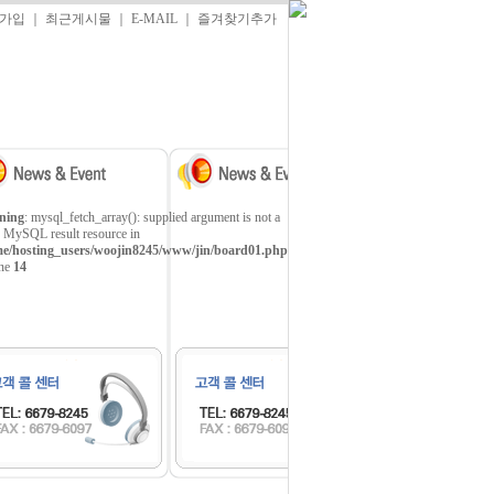
가입
｜
최근게시물
｜
E-MAIL
｜
즐겨찾기추가
ning
: mysql_fetch_array(): supplied argument is not a
d MySQL result resource in
e/hosting_users/woojin8245/www/jin/board01.php
ine
14