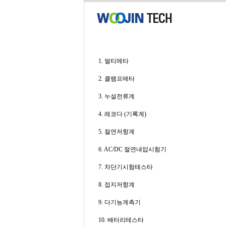
1. 멀티메타
2. 클램프메타
3. 누설전류계
4. 레코다 (기록계)
5. 절연저항계
6. AC/DC 절연내압시험기
7. 차단기시험테스타
8. 접지저항계
9. 다기능계측기
10. 배터리테스타