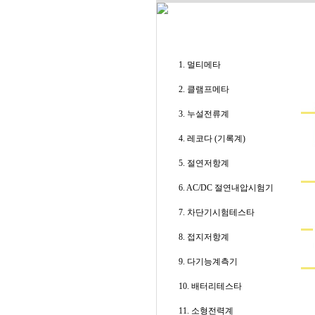
1. 멀티메타
2. 클램프메타
3. 누설전류계
4. 레코다 (기록계)
5. 절연저항계
6. AC/DC 절연내압시험기
7. 차단기시험테스타
8. 접지저항계
9. 다기능계측기
10. 배터리테스타
11. 소형전력계