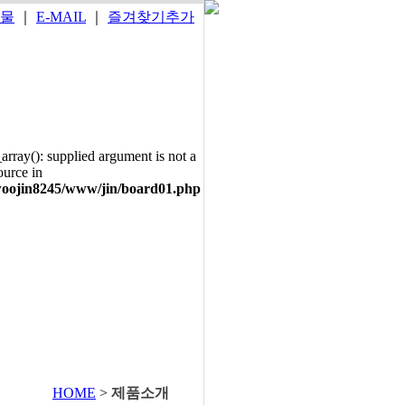
물
｜
E-MAIL
｜
즐겨찾기추가
array(): supplied argument is not a
ource in
woojin8245/www/jin/board01.php
HOME
>
제품소개