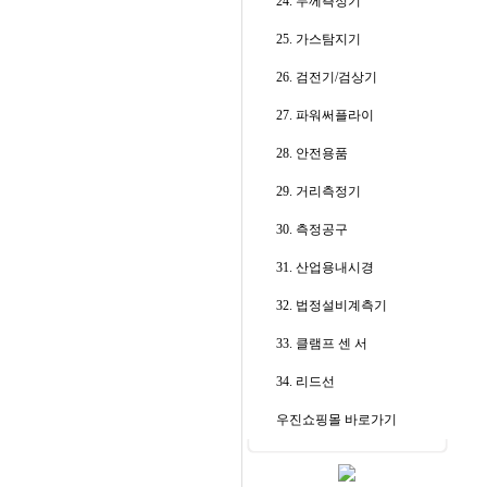
24. 두께측정기
25. 가스탐지기
26. 검전기/검상기
27. 파워써플라이
28. 안전용품
29. 거리측정기
30. 측정공구
31. 산업용내시경
32. 법정설비계측기
33. 클램프 센 서
34. 리드선
우진쇼핑몰 바로가기