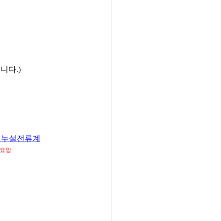
니다.)
93 누설전류계
요망